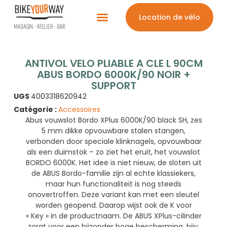
Location de vélo
ANTIVOL VELO PLIABLE A CLE L 90CM
ABUS BORDO 6000K/90 NOIR +
SUPPORT
UGS
4003318620942
Catégorie :
Accessoires
Abus vouwslot Bordo XPlus 6000K/90 black SH, zes
5 mm dikke opvouwbare stalen stangen,
verbonden door speciale klinknagels, opvouwbaar
als een duimstok – zo ziet het eruit, het vouwslot
BORDO 6000K. Het idee is niet nieuw, de sloten uit
de ABUS Bordo-familie zijn al echte klassiekers,
maar hun functionaliteit is nog steeds
onovertroffen. Deze variant kan met een sleutel
worden geopend. Daarop wijst ook de K voor
« Key » in de productnaam. De ABUS XPlus-cilinder
zorgt voor een bijzonder hoge bescherming, bijv.